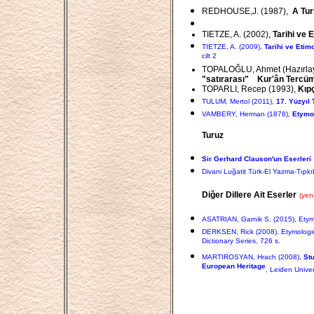
REDHOUSE,J. (1987),
A Tur
TIETZE, A. (2002),
Tarihi ve 
TIETZE, A. (2009),
Tarihi ve Etimo
cilt 2
TOPALOĞLU, Ahmet (Hazırlaya
"satırarası" Kur'ân Tercü
TOPARLI, Recep (1993),
Kıp
TULUM, Mertol (2011),
17. Yüzyıl 
VAMBERY, Herman (1878),
Etymo
Turuz
Sir Gerhard Clauson'un Eserleri
Divani Luğatit Türk-El Yazma-Tıpk
Diğer Dillere Ait Eserler
(yeni
ASATRIAN, Garnik S. (2015), Etymolo
DERKSEN, Rick (2008), Etymological
Dictionary Series, 726 s.
MARTIROSYAN, Hrach (2008),
Stu
European Heritage
, Leiden Univer