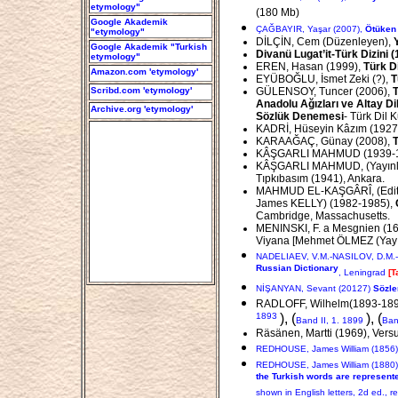
etymology"
(180 Mb)
Google Akademik
ÇAĞBAYIR, Yaşar (2007),
Ötüken 
"etymology"
DİLÇİN, Cem (Düzenleyen),
Google Akademik "Turkish
Divanü Lugat’it-Türk Dizini 
etymology"
EREN, Hasan (1999),
Türk Di
Amazon.com 'etymology'
EYÜBOĞLU, İsmet Zeki (?),
T
Scribd.com 'etymology'
GÜLENSOY, Tuncer (2006),
T
Anadolu Ağızları ve Altay Dil
Archive.org 'etymology'
Sözlük Denemesi
- Türk Dil 
KADRİ, Hüseyin Kâzım (1927
KARAAĞAÇ, Günay (2008),
T
KÂŞGARLI MAHMUD (1939-194
KÂŞGARLI MAHMUD, (Yayınlayan
Tıpkıbasım (1941), Ankara.
MAHMUD EL-KAŞGÂRÎ, (Edited 
James KELLY) (1982-1985),
Cambridge, Massachusetts.
MENINSKI, F. a Mesgnien (1
Viyana [Mehmet ÖLMEZ (Yayıml
NADELIAEV, V.M.-NASILOV, D.M.-S
Russian Dictionary
, Leningrad
[T
NİŞANYAN, Sevant (20127)
Sözle
RADLOFF, Wilhelm(1893-189
1893
), (
), (
Band II, 1. 1899
Ban
Räsänen, Martti (1969), Vers
REDHOUSE, James William (1856
REDHOUSE, James William (1880
the Turkish words are represente
shown in English letters, 2d ed., r