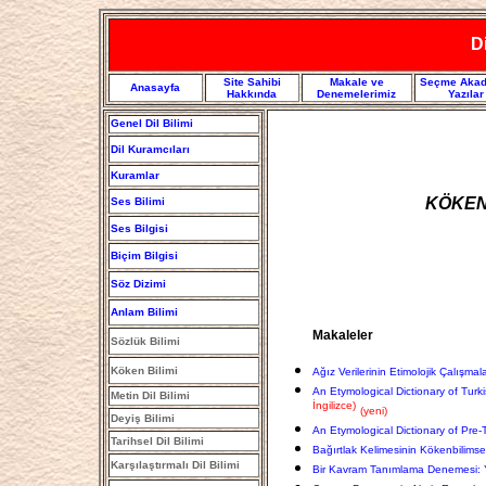
Di
Site Sahibi
Makale ve
Seçme Akad
Anasayfa
Hakkında
Denemelerimiz
Yazılar
Genel Dil Bilimi
Dil Kuramcıları
Kuramlar
KÖKEN 
Ses Bilimi
Ses Bilgisi
Biçim Bilgisi
Söz Dizimi
Anlam Bilimi
Makaleler
Sözlük Bilimi
Köken Bilimi
Ağız Verilerinin Etimolojik Çalışma
An Etymological Dictionary of Tur
Metin Dil Bilimi
İngilizce)
(yeni)
Deyiş Bilimi
An Etymological Dictionary of Pre-
Tarihsel Dil Bilimi
Bağırtlak Kelimesinin Kökenbilimse
Karşılaştırmalı Dil Bilimi
Bir Kavram Tanımlama Denemesi: 