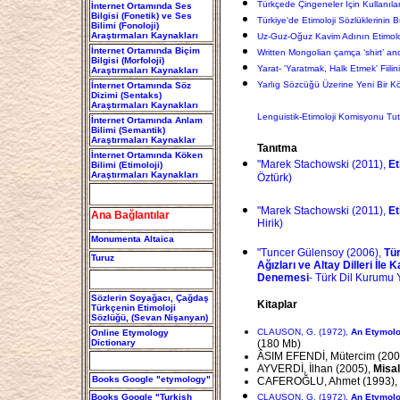
Türkçede Çingeneler İçin Kullanılan
İnternet Ortamında Ses
Bilgisi (Fonetik) ve Ses
Türkiye'de Etimoloji Sözlüklerini
Bilimi (Fonoloji)
Araştırmaları Kaynakları
Uz-Guz-Oğuz Kavim Adının Etimoloji
İnternet Ortamında Biçim
Written Mongolian çamça ‘shirt’ an
Bilgisi (Morfoloji)
Yarat- 'Yaratmak, Halk Etmek' Fiilin
Araştırmaları Kaynakları
Yarlıg Sözcüğü Üzerine Yeni Bir K
İnternet Ortamında Söz
Dizimi (Sentaks)
Araştırmaları Kaynakları
Lenguistik-Etimoloji Komisyonu Tut
İnternet Ortamında Anlam
Bilimi (Semantik)
Araştırmaları Kaynaklar
Tanıtma
İnternet Ortamında Köken
"Marek Stachowski (2011),
Et
Bilimi (Etimoloji)
Araştırmaları Kaynakları
Öztürk)
"Marek Stachowski (2011),
Et
Ana Bağlantılar
Hirik)
Monumenta Altaica
"Tuncer Gülensoy (2006),
Tür
Turuz
Ağızları ve Altay Dilleri İle 
Denemesi
- Türk Dil Kurumu 
Sözlerin Soyağacı, Çağdaş
Kitaplar
Türkçenin Etimoloji
Sözlüğü, (Sevan Nişanyan)
CLAUSON, G. (1972),
An Etymolog
Online Etymology
Dictionary
(180 Mb)
ÂSIM EFENDİ, Mütercim (200
AYVERDİ, İlhan (2005),
Misal
Books Google "etymology"
CAFEROĞLU, Ahmet (1993),
Books Google "Turkish
CLAUSON, G. (1972),
An Etymolog