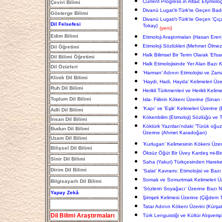
Current Progress in Altaic Etymolo
Çeviri Bilimi
Divanü Lugat'it-Türk'te Geçen Bad
Gösterge Bilimi
Divanü Lugati't-Türk'te Geçen 'Çıç
Dil Felsefesi
Tokay)
(yeni)
Edim Bilimi
Etimoloji Araştırmaları (Hasan Eren
Etimoloji Sözlükleri (Mehmet Ölmez
Dil Öğretimi
Halk Bilimsel Bir Terim Olarak 'Efsa
Dil Bilimi Öğretimi
Halk Etimolojisinde Yer Alan Bazı Ke
Dil Özürleri
'Harman' Adının Etimolojisi ve Zam
Klinik Dil Bilimi
'Haydi, Hadi, Hayda' Kelimeleri Üze
Ruh Dil Bilimi
Herikli Türkmenleri ve Herikli Kelime
Toplum Dil Bilimi
Isla- Fiilinin Kökeni Üzerine (Sinan
'Kapı' ve 'Eşik' Kelimeleri Üzeri
Adli Dil Bilimi
Kökenbilim (Etimoloji) Sözlüğü ve 
İnsan Dil Bilimi
Köktürk Yazıtları’ndaki “Türük oğu
Budun Dil Bilimi
Üzerine (Ahmet Karadoğan)
Uzam Dil Bilimi
'Kurlugan' Kelimesinin Kökeni Üzer
Bilişsel Dil Bilimi
Öksüz Öğüt Bir Üvey Kardeş mi-Bir 
Sinir Dil Bilimi
Saha (Yakut) Türkçesinden Hareketle
Dirim Dil Bilimi
'Salat' Kavramı: Etimolojisi ve Baz
Somak ve Somurtmak Kelimeleri Üz
Bilgisayarlı Dil Bilimi
'Sözlerin Soyağacı' Üzerine Bazı N
Yapay Zekâ
Şimşek Kelimesi Üzerine (Çiğdem 
Tatar Adının Kökeni Üzerini (Kürşat
Dil Bilimi Araştırmaları
Türk Lenguistiği ve Kültür Alışveri