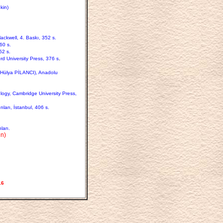
kin)
ackwell, 4. Baskı, 352 s.
60 s.
52 s.
.
d University Press, 376 s
: Hülya PİLANCI), Anadolu
logy, Cambridge University Press,
nları, İstanbul, 406 s.
ları.
n)
16