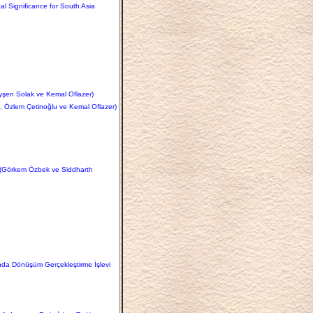
al Significance for South Asia
Ayşen Solak ve Kemal Oflazer)
, Özlem Çetinoğlu ve Kemal Oflazer)
on (Görkem Özbek ve Siddharth
nında Dönüşüm Gerçekleştirme İşlevi