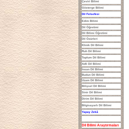
Çeviri Bilimi
Gösterge Bilimi
Dil Felsefesi
Edim Bilimi
Dil Öğretimi
Dil Bilimi Öğretimi
Dil Özürleri
Klinik Dil Bilimi
Ruh Dil Bilimi
Toplum Dil Bilimi
Adli Dil Bilimi
İnsan Dil Bilimi
Budun Dil Bilimi
Uzam Dil Bilimi
Bilişsel Dil Bilimi
Sinir Dil Bilimi
Dirim Dil Bilimi
Bilgisayarlı Dil Bilimi
Yapay Zekâ
Dil Bilimi Araştırmaları