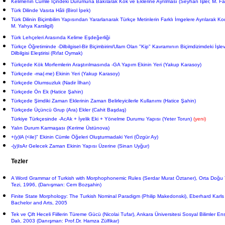
Kelimenin Cümle İçindeki Durumuna Bakılarak Kök ve Eklerine Ayrılması (Seyhan İşler, M. Fat
Türk Dilinde Vasıta Hâli (Birol İpek)
Türk Dilinin Biçimbilim Yapısından Yararlanarak Türkçe Metinlerin Farklı İmgelere Ayrılarak Ko
M. Yahya Karsligil)
Türk Lehçeleri Arasında Kelime Eşdeğerliği
Türkçe Öğretiminde -Dilbilgisel-Bir Biçimbirim/Ulam Olan "Kip" Kavramının Biçimdizimdeki İşl
Dilbilgisi Eleştirisi (Rıfat Oymak)
Türkçede Kök Morfemlerin Araştırılmasında -GA Yapım Ekinin Yeri (Yakup Karasoy)
Türkçede -ma(-me) Ekinin Yeri (Yakup Karasoy)
Türkçede Olumsuzluk (Nadir İlhan)
Türkçede Ön Ek (Hatice Şahin)
Türkçede Şimdiki Zaman Eklerinin Zaman Belirleyicilerle Kullanımı (Hatice Şahin)
Türkçede Üçüncü Grup (Ara) Ekler (Cahit Başdaş)
Türkiye Türkçesinde -AcAk + İyelik Eki + Yönelme Durumu Yapısı
(Yeter Torun)
(yeni)
Yalın Durum Karmaşası (Kerime Üstünova)
+(y)lA (<ile)" Ekinin Cümle Öğeleri Oluşturmadaki Yeri (Özgür Ay)
-(y)IsAr Gelecek Zaman Ekinin Yapısı Üzerine (Sinan Uyğur)
Tezler
A Word Grammar of Turkish with Morphophonemic Rules (Serdar Murat Öztaner), Orta Doğu T
Tezi, 1996, (Danışman: Cem Bozşahin)
Finite State Morphology: The Turkish Nominal Paradigm (Philip Makedonski), Eberhard Karls
Bachelor and Arts, 2005
Tek ve Çift Heceli Fiillerin Türeme Gücü (Nicolai Tufar), Ankara Üniversitesi Sosyal Bilimler En
Dalı, 2003 (Danışman: Prof.Dr. Hamza Zülfikar)