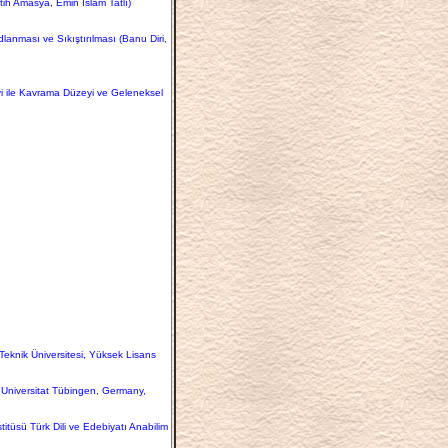
ih Amasya, Emin İslam Tatlı)
dlanması ve Sıkıştırılması (Banu Diri,
evi ile Kavrama Düzeyi ve Geleneksel
eknik Üniversitesi, Yüksek Lisans
 Universitat Tübingen, Germany,
stitüsü Türk Dili ve Edebiyatı Anabilim