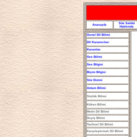
Site Sahibi
Anasayfa
Hakkında
Genel Dil Bilimi
Dil Kuramcıları
Kuramlar
Ses Bilimi
Ses Bilgisi
Biçim Bilgisi
Söz Dizimi
Anlam Bilimi
Sözlük Bilimi
Köken Bilimi
Metin Dil Bilimi
Deyiş Bilimi
Tarihsel Dil Bilimi
Karşılaştırmalı Dil Bilimi