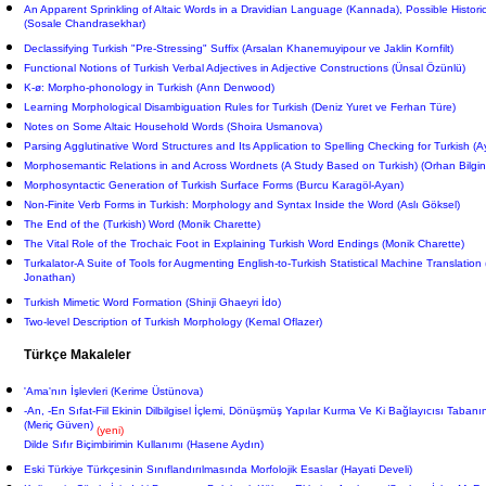
An Apparent Sprinkling of Altaic Words in a Dravidian Language (Kannada), Possible Historic
(Sosale Chandrasekhar)
Declassifying Turkish "Pre-Stressing" Suffix (Arsalan Khanemuyipour ve Jaklin Kornfilt)
Functional Notions of Turkish Verbal Adjectives in Adjective Constructions (Ünsal Özünlü)
K-ø: Morpho-phonology in Turkish (Ann Denwood)
Learning Morphological Disambiguation Rules for Turkish (Deniz Yuret ve Ferhan Türe)
Notes on Some Altaic Household Words (Shoira Usmanova)
Parsing Agglutinative Word Structures and Its Application to Spelling Checking for Turkish (
Morphosemantic Relations in and Across Wordnets (A Study Based on Turkish) (Orhan Bilgin
Morphosyntactic Generation of Turkish Surface Forms (Burcu Karagöl-Ayan)
Non-Finite Verb Forms in Turkish: Morphology and Syntax Inside the Word (Aslı Göksel)
The End of the (Turkish) Word (Monik Charette)
The Vital Role of the Trochaic Foot in Explaining Turkish Word Endings (Monik Charette)
Turkalator-A Suite of Tools for Augmenting English-to-Turkish Statistical Machine Translati
Jonathan)
Turkish Mimetic Word Formation (Shinji Ghaeyri İdo)
Two-level Description of Turkish Morphology (Kemal Oflazer)
Türkçe Makaleler
'Ama'nın İşlevleri (Kerime Üstünova)
-An, -En Sıfat-Fiil Ekinin Dilbilgisel İçlemi, Dönüşmüş Yapılar Kurma Ve Ki Bağlayıcısı Taba
(Meriç Güven)
(yeni)
Dilde Sıfır Biçimbirimin Kullanımı (Hasene Aydın)
Eski Türkiye Türkçesinin Sınıflandırılmasında Morfolojik Esaslar (Hayati Develi)