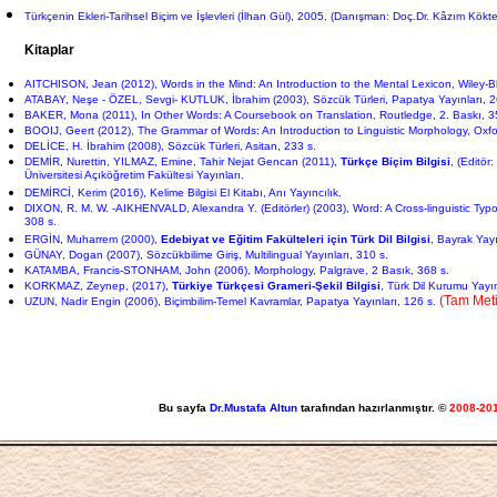
Türkçenin Ekleri-Tarihsel Biçim ve İşlevleri (İlhan Gül), 2005, (Danışman: Doç.Dr. Kâzım Kökte
Kitaplar
AITCHISON, Jean (2012), Words in the Mind: An Introduction to the Mental Lexicon, Wiley-Bl
ATABAY, Neşe - ÖZEL, Sevgi- KUTLUK, İbrahim (2003), Sözcük Türleri, Papatya Yayınları, 2
BAKER, Mona (2011), In Other Words: A Coursebook on Translation, Routledge, 2. Baskı, 3
BOOIJ, Geert (2012), The Grammar of Words: An Introduction to Linguistic Morphology, Oxfor
DELİCE, H. İbrahim (2008), Sözcük Türleri, Asitan, 233 s.
DEMİR, Nurettin, YILMAZ, Emine, Tahir Nejat Gencan (2011),
Türkçe Biçim Bilgisi
, (Editör
Üniversitesi Açıköğretim Fakültesi Yayınları.
DEMİRCİ, Kerim (2016), Kelime Bilgisi El Kitabı, Anı Yayıncılık.
DIXON, R. M. W. -AIKHENVALD, Alexandra Y. (Editörler) (2003), Word: A Cross-linguistic Typo
308 s.
ERGİN, Muharrem (2000),
Edebiyat ve Eğitim Fakülteleri için Türk Dil Bilgisi
, Bayrak Yayı
GÜNAY, Dogan (2007), Sözcükbilime Giriş, Multilingual Yayınları, 310 s.
KATAMBA, Francis-STONHAM, John (2006), Morphology, Palgrave, 2 Basık, 368 s.
KORKMAZ, Zeynep, (2017),
Türkiye Türkçesi Grameri-Şekil Bilgisi
, Türk Dil Kurumu Yayın
(Tam Meti
UZUN, Nadir Engin (2006), Biçimbilim-Temel Kavramlar, Papatya Yayınları, 126 s.
Bu sayfa
Dr.Mustafa Altun
tarafından hazırlanmıştır. ©
2008-20