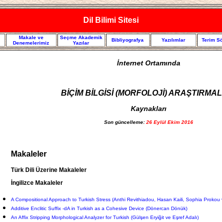
Dil Bilimi Sitesi
Makale ve
Seçme Akademik
Bibliyografya
Yazılımlar
Terim S
Denemelerimiz
Yazılar
İnternet Ortamında
BİÇİM BİLGİSİ (MORFOLOJİ) ARAŞTIRMA
Kaynakları
Son güncelleme:
26 Eylül Ekim 2016
Makaleler
Türk Dili Üzerine Makaleler
İngilizce Makaleler
A Compositional Approach to Turkish Stress (Anthi Revithiadou, Hasan Kaili, Sophia Prokou 
Additive Enclitic Suffix -dA in Turkish as a Cohesive Device (Dönercan Dönük)
An Affix Stripping Morphological Analyzer for Turkish (Gülşen Eryiğit ve Eşref Adalı)