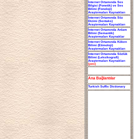
İnternet Ortamında Ses
Bilgisi (Fonetik) ve Ses
Bilimi (Fonoloji)
Araştırmaları Kaynakları
İnternet Ortamında Söz
Dizimi (Sentaks)
Araştırmaları Kaynakları
İnternet Ortamında Anlam
Bilimi (Semantik)
Araştırmaları Kaynaklar
İnternet Ortamında Köken
Bilimi (Etimoloji)
Araştırmaları Kaynakları
İnternet Ortamında Sözlük
Bilimi (Leksikografi)
Araştırmaları Kaynakları
(yeni)
Ana Bağlantılar
Turkish Suffix Dictionary