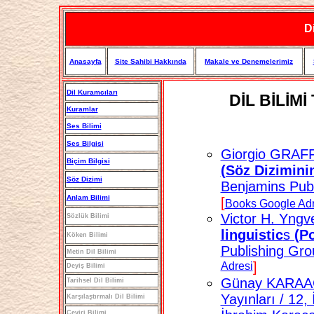
Di
Anasayfa
Site Sahibi Hakkında
Makale ve Denemelerimiz
Dil Kuramcıları
D
İ
L
BİLİMİ
Kuramlar
Ses Bilimi
Ses Bilgisi
Giorgio GRAFF
Biçim Bilgisi
(Söz Diziminin
Söz Dizimi
Benjamins Publ
Anlam Bilimi
[
Books Google Adr
Victor H. Yngv
Sözlük Bilimi
linguistic
s
(Po
Köken Bilimi
Publishing Gro
Metin Dil Bilimi
Adresi
]
Deyiş Bilimi
Günay KARAAĞ
Tarihsel Dil Bilimi
Yayınları / 12
Karşılaştırmalı Dil Bilimi
Çeviri Bilimi