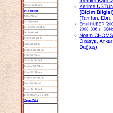
İbrahim Karaca
Kerime ÜSTÜN
Gösterge Bilimi
Dil Felsefesi
(Biçim Bilgisi
Edim Bilimi
(Tanıtan: Ebru 
Dil Öğretimi
Emel HUBER (200
Dil Bilimi Öğretimi
2008, 336 s. ISBN
Dil Özürleri
Noam CHOMSK
Klinik Dil Bilimi
Özasya, Ankara
Ruh Dil Bilimi
Dağtaş)
Toplum Dil Bilimi
Adli Dil Bilimi
İnsan Dil Bilimi
Budun Dil Bilimi
Uzam Dil Bilimi
Bilişsel Dil Bilimi
Sinir Dil Bilimi
Dirim Dil Bilimi
Bilgisayarlı Dil Bilimi
Yapay Zekâ